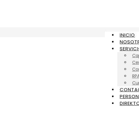
INICIO
NOSOT
SERVIC
Ca
Cer
Con
RP
Cu
CONTA
PERSON
DIREKTO