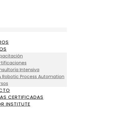
ROS
IOS
pacitación
tificaciones
sultoría Intensiva
A Robotic Process Automation
rsos
CTO
AS CERTIFICADAS
R INSTITUTE