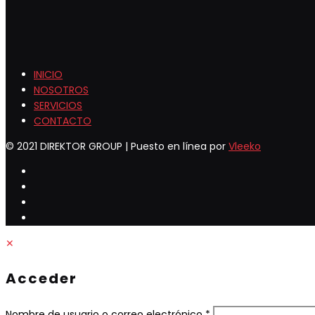
INICIO
NOSOTROS
SERVICIOS
CONTACTO
© 2021 DIREKTOR GROUP | Puesto en línea por
Vleeko
✕
Acceder
Obligatorio
Nombre de usuario o correo electrónico
*