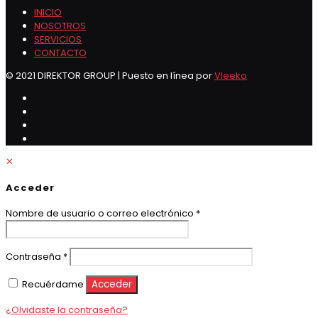
INICIO
NOSOTROS
SERVICIOS
CONTACTO
© 2021 DIREKTOR GROUP | Puesto en línea por
Vleeko
✕
Acceder
Obligatorio
Nombre de usuario o correo electrónico
*
Obligatorio
Contraseña
*
Recuérdame
Acceder
¿Olvidaste la contraseña?