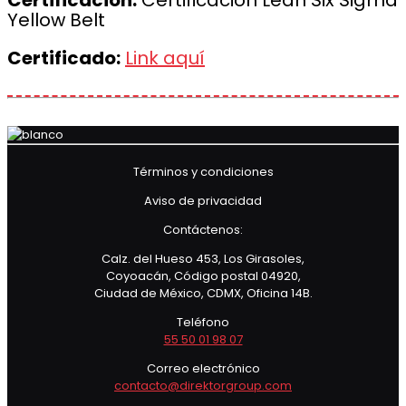
Certificación:
Certificación Lean Six Sigma
Yellow Belt
Certificado:
Link aquí
Términos y condiciones
Aviso de privacidad
Contáctenos:
Calz. del Hueso 453, Los Girasoles,
Coyoacán, Código postal 04920,
Ciudad de México, CDMX, Oficina 14B.
Teléfono
55 50 01 98 07
Correo electrónico
contacto@direktorgroup.com