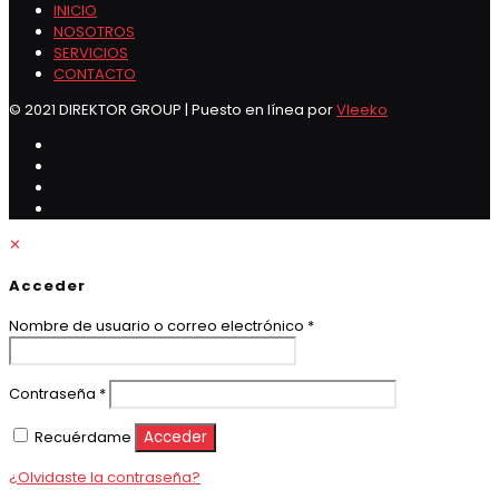
INICIO
NOSOTROS
SERVICIOS
CONTACTO
© 2021 DIREKTOR GROUP | Puesto en línea por
Vleeko
✕
Acceder
Obligatorio
Nombre de usuario o correo electrónico
*
Obligatorio
Contraseña
*
Recuérdame
Acceder
¿Olvidaste la contraseña?