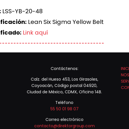
:
LSS-YB-20-48
ficación:
Lean Six Sigma Yellow Belt
ificado:
Link aquí
Contáctenos:
INIC
NO
Calz. del Hueso 453, Los Girasoles,
SER
Coyoacán, Código postal 04920,
CO
Ciudad de México, CDMX, Oficina 14B.
Teléfono
55 50 01 98 07
Correo electrónico
contacto@direktorgroup.com