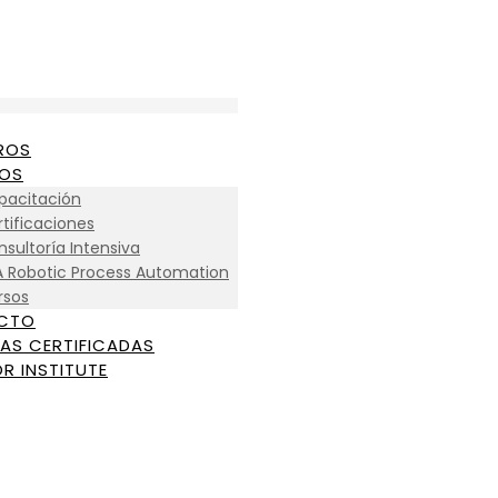
ROS
IOS
pacitación
tificaciones
sultoría Intensiva
A Robotic Process Automation
rsos
CTO
AS CERTIFICADAS
R INSTITUTE