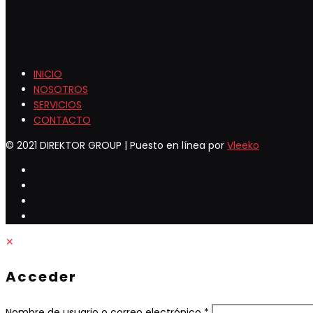
INICIO
NOSOTROS
SERVICIOS
CONTACTO
© 2021 DIREKTOR GROUP | Puesto en línea por
Vleeko
✕
Acceder
Obligatorio
Nombre de usuario o correo electrónico
*