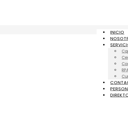
INICIO
NOSOT
SERVIC
Ca
Cer
Con
RP
Cu
CONTA
PERSON
DIREKTO