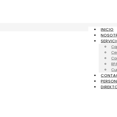
INICIO
NOSOT
SERVIC
Ca
Cer
Con
RP
Cu
CONTA
PERSON
DIREKTO