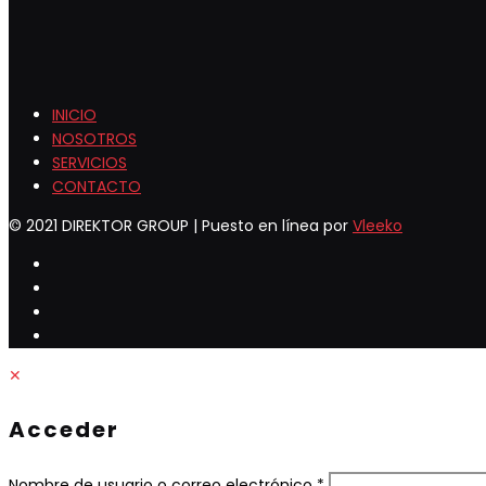
INICIO
NOSOTROS
SERVICIOS
CONTACTO
© 2021 DIREKTOR GROUP | Puesto en línea por
Vleeko
✕
Acceder
Obligatorio
Nombre de usuario o correo electrónico
*