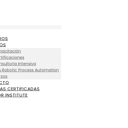
ROS
IOS
pacitación
tificaciones
sultoría Intensiva
A Robotic Process Automation
rsos
CTO
AS CERTIFICADAS
R INSTITUTE