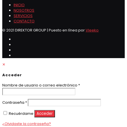
INICIO
NOSOTROS
SERVICIOS
CONTACTO
© 2021 DIREKTOR GROUP | Puesto en línea por
Vleeko
✕
Acceder
Obligatorio
Nombre de usuario o correo electrónico
*
Obligatorio
Contraseña
*
Recuérdame
Acceder
¿Olvidaste la contraseña?