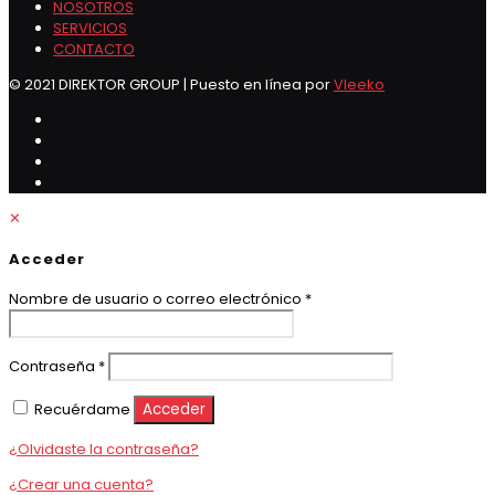
NOSOTROS
SERVICIOS
CONTACTO
© 2021 DIREKTOR GROUP | Puesto en línea por
Vleeko
✕
Acceder
Obligatorio
Nombre de usuario o correo electrónico
*
Obligatorio
Contraseña
*
Recuérdame
Acceder
¿Olvidaste la contraseña?
¿Crear una cuenta?