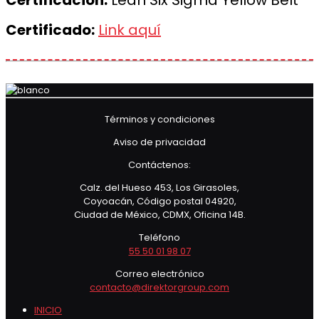
Certificación:
Lean Six Sigma Yellow Belt
Certificado:
Link aquí
Términos y condiciones
Aviso de privacidad
Contáctenos:
Calz. del Hueso 453, Los Girasoles,
Coyoacán, Código postal 04920,
Ciudad de México, CDMX, Oficina 14B.
Teléfono
55 50 01 98 07
Correo electrónico
contacto@direktorgroup.com
INICIO