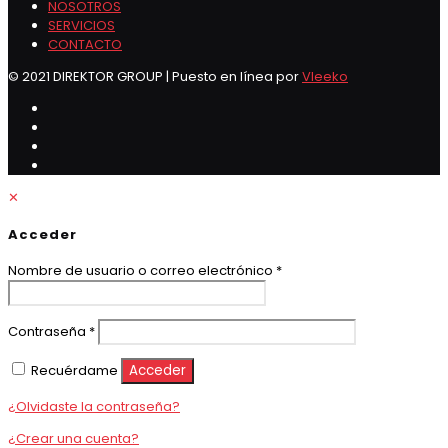
NOSOTROS
SERVICIOS
CONTACTO
© 2021 DIREKTOR GROUP | Puesto en línea por
Vleeko
✕
Acceder
Obligatorio
Nombre de usuario o correo electrónico
*
Obligatorio
Contraseña
*
Recuérdame
Acceder
¿Olvidaste la contraseña?
¿Crear una cuenta?