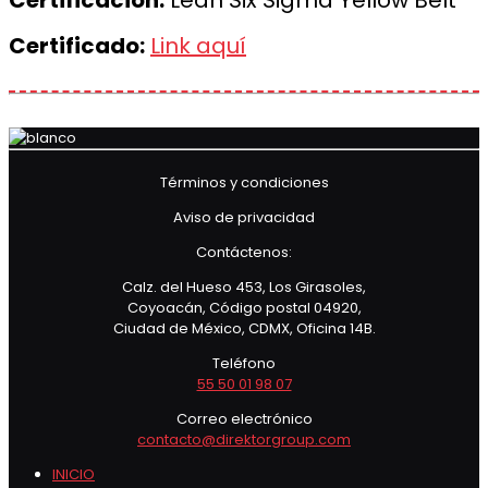
Certificación:
Lean Six Sigma Yellow Belt
Certificado:
Link aquí
Términos y condiciones
Aviso de privacidad
Contáctenos:
Calz. del Hueso 453, Los Girasoles,
Coyoacán, Código postal 04920,
Ciudad de México, CDMX, Oficina 14B.
Teléfono
55 50 01 98 07
Correo electrónico
contacto@direktorgroup.com
INICIO