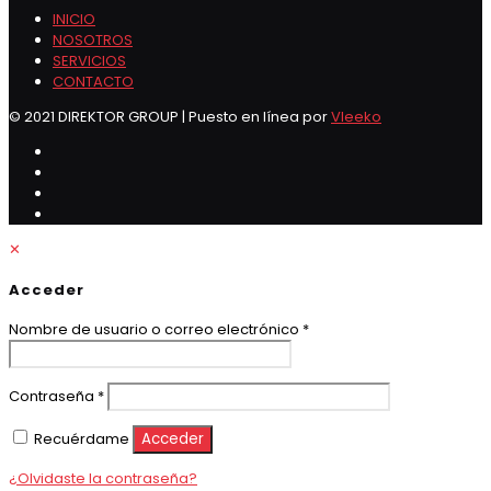
INICIO
NOSOTROS
SERVICIOS
CONTACTO
© 2021 DIREKTOR GROUP | Puesto en línea por
Vleeko
✕
Acceder
Obligatorio
Nombre de usuario o correo electrónico
*
Obligatorio
Contraseña
*
Recuérdame
Acceder
¿Olvidaste la contraseña?