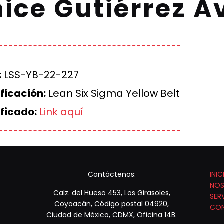
ice Gutiérrez A
:
LSS-YB-22-227
ficación:
Lean Six Sigma Yellow Belt
ificado:
Link aquí
Contáctenos:
INIC
NO
Calz. del Hueso 453, Los Girasoles,
SER
Coyoacán, Código postal 04920,
CO
Ciudad de México, CDMX, Oficina 14B.