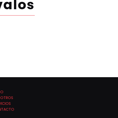
valos
IO
SOTROS
VICIOS
NTACTO