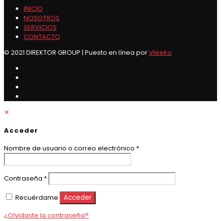
INICIO
NOSOTROS
SERVICIOS
CONTACTO
© 2021 DIREKTOR GROUP | Puesto en línea por
Vleeko
✕
Acceder
Obligatorio
Nombre de usuario o correo electrónico
*
Obligatorio
Contraseña
*
Recuérdame
Acceder
¿Olvidaste la contraseña?