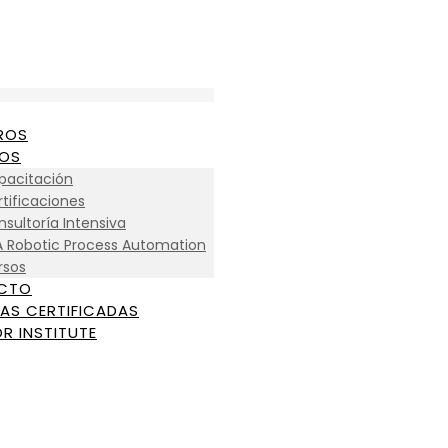
ROS
IOS
pacitación
tificaciones
sultoría Intensiva
A Robotic Process Automation
rsos
CTO
AS CERTIFICADAS
R INSTITUTE