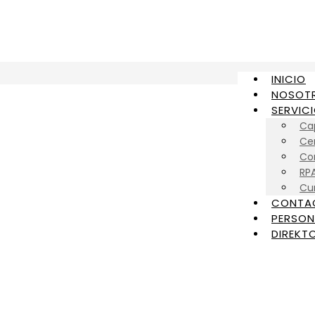
INICIO
NOSOT
SERVIC
Ca
Cer
Con
RP
Cu
CONTA
PERSON
DIREKTO