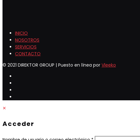
INICIO
NOSOTROS
SERVICIOS
CONTACTO
© 2021 DIREKTOR GROUP | Puesto en línea por
Vleeko
✕
Acceder
Obligatorio
Nombre de usuario o correo electrónico
*