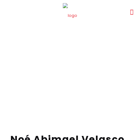
Noé Abimael Velasco