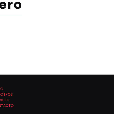
ero
IO
SOTROS
VICIOS
NTACTO