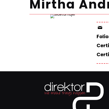
Mirtha And
Folio
Certi
Cert