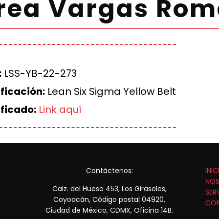
rea Vargas Rom
:
LSS-YB-22-273
ficación:
Lean Six Sigma Yellow Belt
ificado:
Link aquí
Contáctenos:
INIC
NO
Calz. del Hueso 453, Los Girasoles,
SER
Coyoacán, Código postal 04920,
CO
Ciudad de México, CDMX, Oficina 14B.