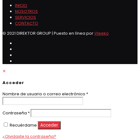
INICIO
NOSOTROS
SERVICIOS
CONTACTO
© 2021 DIREKTOR GROUP | Puesto en línea por
Vleeko
✕
Acceder
Obligatorio
Nombre de usuario o correo electrónico
*
Obligatorio
Contraseña
*
Recuérdame
Acceder
¿Olvidaste la contraseña?