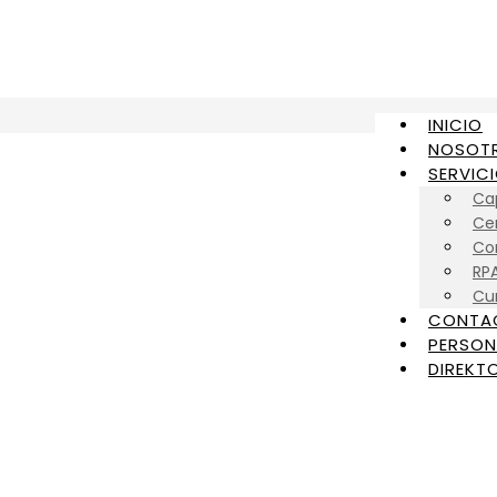
INICIO
NOSOT
SERVIC
Ca
Cer
Con
RP
Cu
CONTA
PERSON
DIREKTO