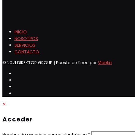
INICIO
NOSOTROS
SERVICIOS
CONTACTO
© 2021 DIREKTOR GROUP | Puesto en línea por
Vleeko
✕
Acceder
Obligatorio
Nombre de usuario o correo electrónico
*