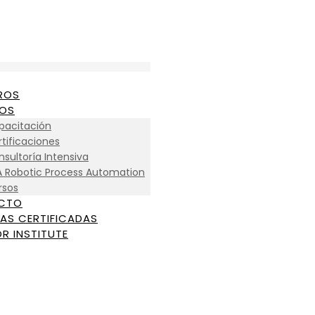
ROS
IOS
pacitación
tificaciones
sultoría Intensiva
A Robotic Process Automation
rsos
CTO
AS CERTIFICADAS
R INSTITUTE