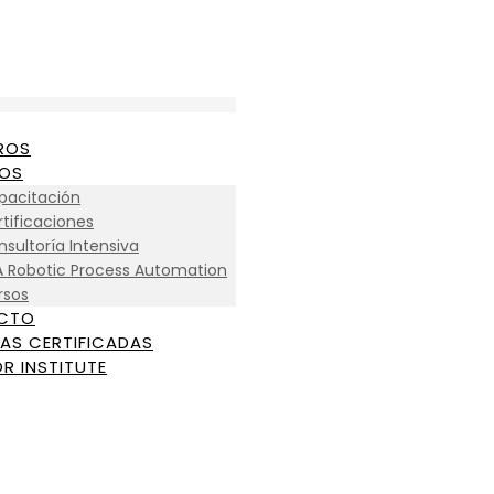
ROS
IOS
pacitación
tificaciones
sultoría Intensiva
A Robotic Process Automation
rsos
CTO
AS CERTIFICADAS
R INSTITUTE