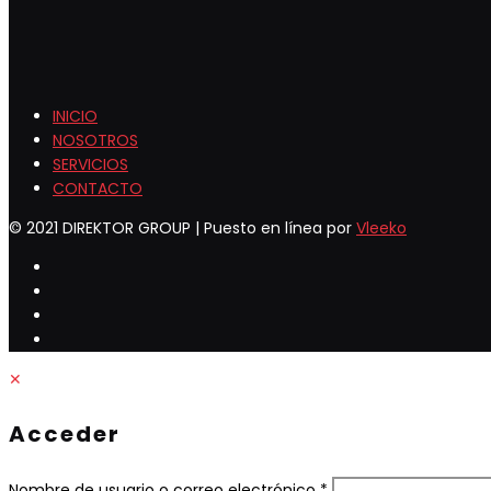
INICIO
NOSOTROS
SERVICIOS
CONTACTO
© 2021 DIREKTOR GROUP | Puesto en línea por
Vleeko
✕
Acceder
Obligatorio
Nombre de usuario o correo electrónico
*