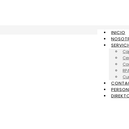
INICIO
NOSOT
SERVIC
Ca
Cer
Con
RP
Cu
CONTA
PERSON
DIREKTO