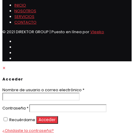
INICIO
NOSOTROS
SERVICIOS
CONTACTO
© 2021 DIREKTOR GROUP | Puesto en línea por
Vleeko
✕
Acceder
Obligatorio
Nombre de usuario o correo electrónico
*
Obligatorio
Contraseña
*
Recuérdame
Acceder
¿Olvidaste la contraseña?