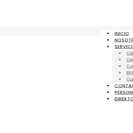
INICIO
NOSOT
SERVIC
Ca
Cer
Con
RP
Cu
CONTA
PERSON
DIREKTO