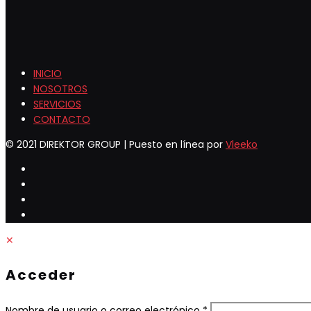
INICIO
NOSOTROS
SERVICIOS
CONTACTO
© 2021 DIREKTOR GROUP | Puesto en línea por
Vleeko
✕
Acceder
Obligatorio
Nombre de usuario o correo electrónico
*