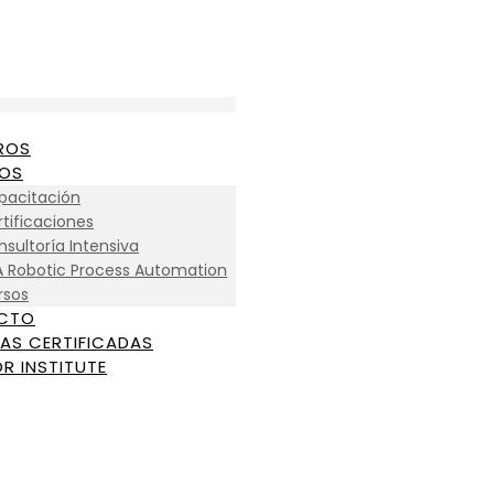
ROS
IOS
pacitación
tificaciones
sultoría Intensiva
A Robotic Process Automation
rsos
CTO
AS CERTIFICADAS
R INSTITUTE