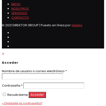
INICIO
NOSOTROS
SERVICIOS
CONTACTO
© 2021 DIREKTOR GROUP | Puesto en línea por
Vleeko
✕
Acceder
Obligatorio
Nombre de usuario o correo electrónico
*
Obligatorio
Contraseña
*
Recuérdame
Acceder
¿Olvidaste la contraseña?