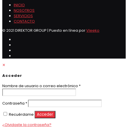
INICIO
NOSOTROS
SERVICIOS
CONTACTO
© 2021 DIREKTOR GROUP | Puesto en línea por
Vleeko
✕
Acceder
Obligatorio
Nombre de usuario o correo electrónico
*
Obligatorio
Contraseña
*
Recuérdame
Acceder
¿Olvidaste la contraseña?