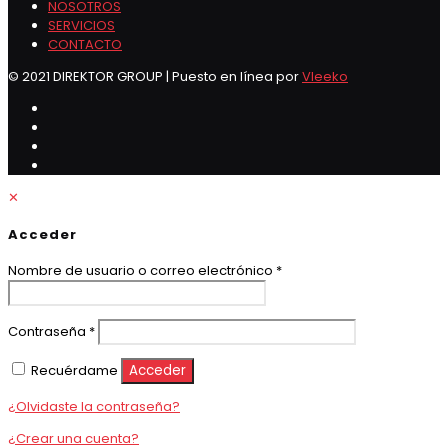
NOSOTROS
SERVICIOS
CONTACTO
© 2021 DIREKTOR GROUP | Puesto en línea por
Vleeko
✕
Acceder
Obligatorio
Nombre de usuario o correo electrónico
*
Obligatorio
Contraseña
*
Recuérdame
Acceder
¿Olvidaste la contraseña?
¿Crear una cuenta?