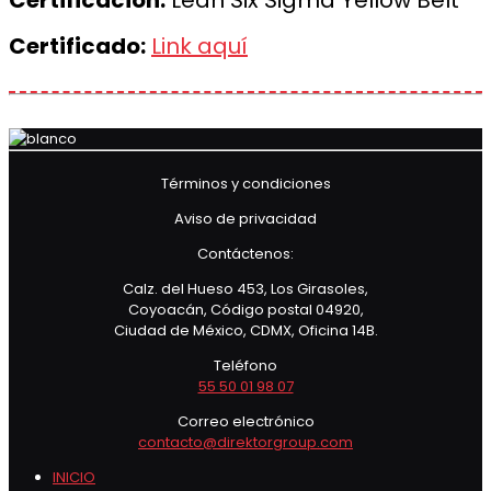
Certificación:
Lean Six Sigma Yellow Belt
Certificado:
Link aquí
Términos y condiciones
Aviso de privacidad
Contáctenos:
Calz. del Hueso 453, Los Girasoles,
Coyoacán, Código postal 04920,
Ciudad de México, CDMX, Oficina 14B.
Teléfono
55 50 01 98 07
Correo electrónico
contacto@direktorgroup.com
INICIO