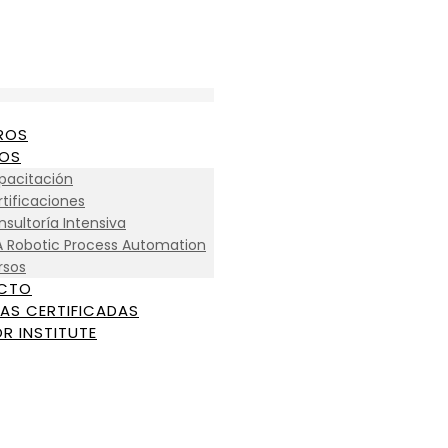
ROS
IOS
pacitación
tificaciones
sultoría Intensiva
A Robotic Process Automation
rsos
CTO
AS CERTIFICADAS
R INSTITUTE