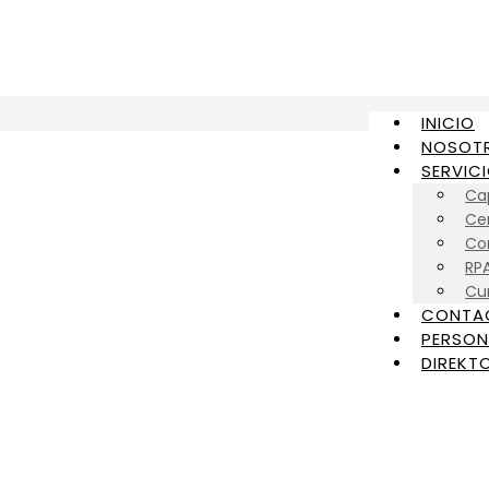
INICIO
NOSOT
SERVIC
Ca
Cer
Con
RP
Cu
CONTA
PERSON
DIREKTO