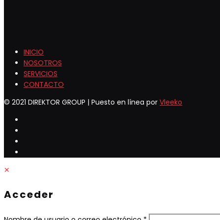
INICIO
NOSOTROS
SERVICIOS
CONTACTO
© 2021 DIREKTOR GROUP | Puesto en línea por
Vleeko
✕
Acceder
Obligatorio
Nombre de usuario o correo electrónico
*