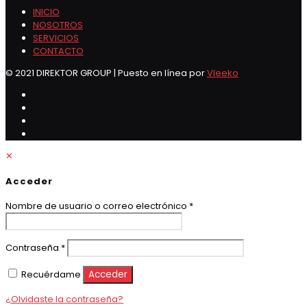
INICIO
NOSOTROS
SERVICIOS
CONTACTO
© 2021 DIREKTOR GROUP | Puesto en línea por
Vleeko
✕
Acceder
Obligatorio
Nombre de usuario o correo electrónico
*
Obligatorio
Contraseña
*
Recuérdame
Acceder
¿Olvidaste la contraseña?