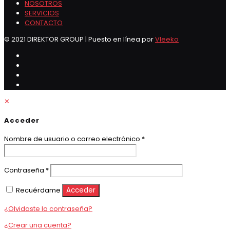
NOSOTROS
SERVICIOS
CONTACTO
© 2021 DIREKTOR GROUP | Puesto en línea por
Vleeko
✕
Acceder
Obligatorio
Nombre de usuario o correo electrónico
*
Obligatorio
Contraseña
*
Recuérdame
Acceder
¿Olvidaste la contraseña?
¿Crear una cuenta?