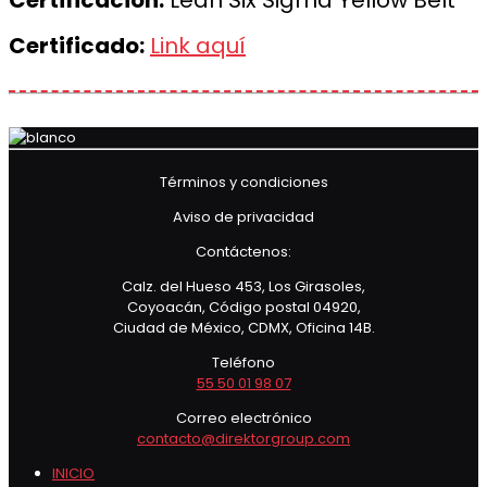
Certificación:
Lean Six Sigma Yellow Belt
Certificado:
Link aquí
Términos y condiciones
Aviso de privacidad
Contáctenos:
Calz. del Hueso 453, Los Girasoles,
Coyoacán, Código postal 04920,
Ciudad de México, CDMX, Oficina 14B.
Teléfono
55 50 01 98 07
Correo electrónico
contacto@direktorgroup.com
INICIO