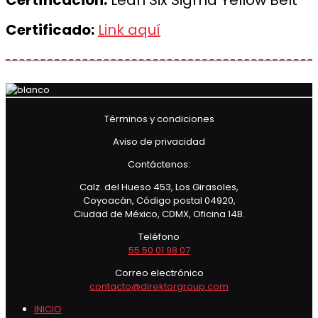
Certificación:
Lean Six Sigma Yellow Belt
Certificado:
Link aquí
Términos y condiciones
Aviso de privacidad
Contáctenos:
Calz. del Hueso 453, Los Girasoles,
Coyoacán, Código postal 04920,
Ciudad de México, CDMX, Oficina 14B.
Teléfono
55 50 01 98 07
Correo electrónico
contacto@direktorgroup.com
INICIO