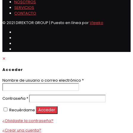
NOSOTROS
SERVICIOS
CONTACTO
© 2021 DIREKTOR GROUP | Puesto en línea por
Vleeko
✕
Acceder
Obligatorio
Nombre de usuario o correo electrónico
*
Obligatorio
Contraseña
*
Recuérdame
Acceder
¿Olvidaste la contraseña?
¿Crear una cuenta?