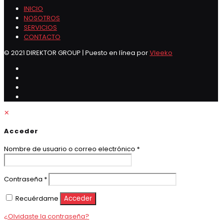
INICIO
NOSOTROS
SERVICIOS
CONTACTO
© 2021 DIREKTOR GROUP | Puesto en línea por
Vleeko
✕
Acceder
Obligatorio
Nombre de usuario o correo electrónico
*
Obligatorio
Contraseña
*
Recuérdame
Acceder
¿Olvidaste la contraseña?