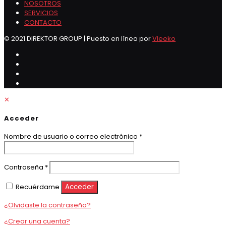
NOSOTROS
SERVICIOS
CONTACTO
© 2021 DIREKTOR GROUP | Puesto en línea por
Vleeko
✕
Acceder
Obligatorio
Nombre de usuario o correo electrónico
*
Obligatorio
Contraseña
*
Recuérdame
Acceder
¿Olvidaste la contraseña?
¿Crear una cuenta?