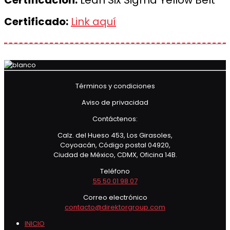
Certificación:
Lean Six Sigma Yellow Belt
Certificado:
Link aquí
Términos y condiciones
Aviso de privacidad
Contáctenos:
Calz. del Hueso 453, Los Girasoles,
Coyoacán, Código postal 04920,
Ciudad de México, CDMX, Oficina 14B.
Teléfono
55 50 01 98 07
Correo electrónico
contacto@direktorgroup.com
INICIO