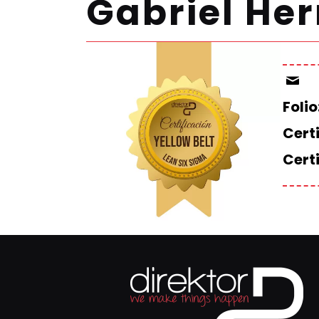
Gabriel He
Folio
Certi
Cert