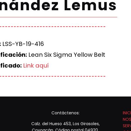
rnández Lemus
:
LSS-YB-19-416
ficación:
Lean Six Sigma Yellow Belt
ificado:
Link aquí
Contáctenos:
INIC
NO
Calz. del Hueso 453, Los Girasoles,
SER
Coyoacán, Código postal 04920,