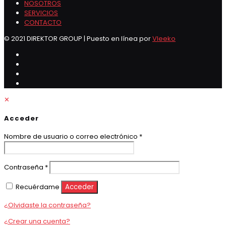
NOSOTROS
SERVICIOS
CONTACTO
© 2021 DIREKTOR GROUP | Puesto en línea por
Vleeko
✕
Acceder
Obligatorio
Nombre de usuario o correo electrónico
*
Obligatorio
Contraseña
*
Recuérdame
Acceder
¿Olvidaste la contraseña?
¿Crear una cuenta?