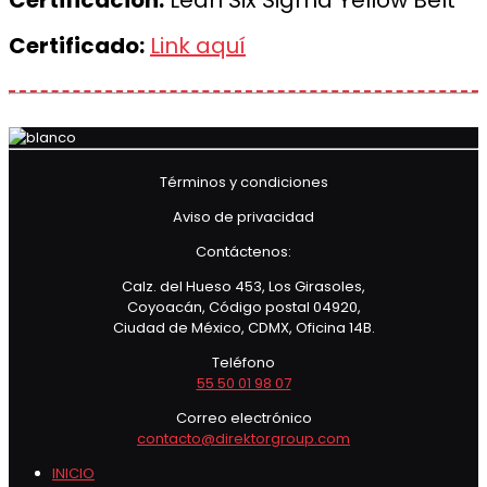
Certificación:
Lean Six Sigma Yellow Belt
Certificado:
Link aquí
Términos y condiciones
Aviso de privacidad
Contáctenos:
Calz. del Hueso 453, Los Girasoles,
Coyoacán, Código postal 04920,
Ciudad de México, CDMX, Oficina 14B.
Teléfono
55 50 01 98 07
Correo electrónico
contacto@direktorgroup.com
INICIO