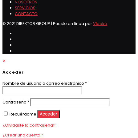
NOSOTROS
SERVICIOS
CONTACTO
© 2021 DIREKTOR GROUP | Puesto en línea por
Vleeko
✕
Acceder
Obligatorio
Nombre de usuario o correo electrónico
*
Obligatorio
Contraseña
*
Recuérdame
Acceder
¿Olvidaste la contraseña?
¿Crear una cuenta?