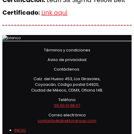
Certificación:
Lean Six Sigma Yellow Belt
Certificado:
Link aquí
Términos y condiciones
Aviso de privacidad
Contáctenos:
Calz. del Hueso 453, Los Girasoles,
Coyoacán, Código postal 04920,
Ciudad de México, CDMX, Oficina 14B.
Teléfono
55 50 01 98 07
Correo electrónico
contacto@direktorgroup.com
INICIO