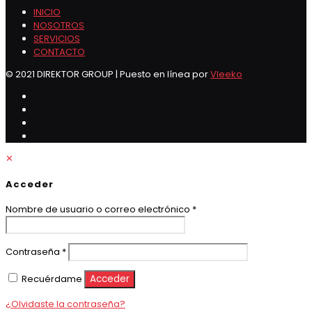
INICIO
NOSOTROS
SERVICIOS
CONTACTO
© 2021 DIREKTOR GROUP | Puesto en línea por
Vleeko
✕
Acceder
Obligatorio
Nombre de usuario o correo electrónico
*
Obligatorio
Contraseña
*
Recuérdame
Acceder
¿Olvidaste la contraseña?