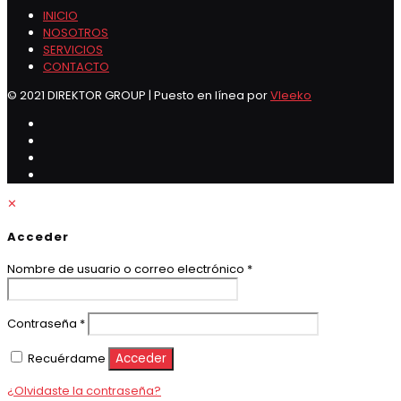
INICIO
NOSOTROS
SERVICIOS
CONTACTO
© 2021 DIREKTOR GROUP | Puesto en línea por
Vleeko
✕
Acceder
Obligatorio
Nombre de usuario o correo electrónico
*
Obligatorio
Contraseña
*
Recuérdame
Acceder
¿Olvidaste la contraseña?