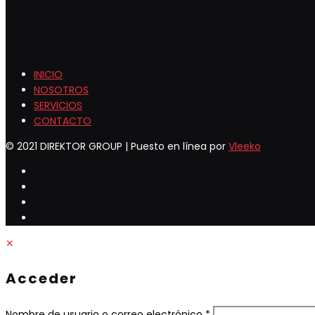
INICIO
NOSOTROS
SERVICIOS
CONTACTO
© 2021 DIREKTOR GROUP | Puesto en línea por
Vleeko
✕
Acceder
Obligatorio
Nombre de usuario o correo electrónico
*