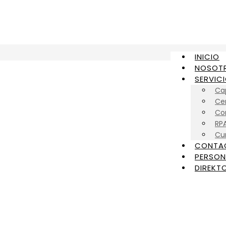
INICIO
NOSOT
SERVIC
Ca
Cer
Con
RP
Cu
CONTA
PERSON
DIREKTO