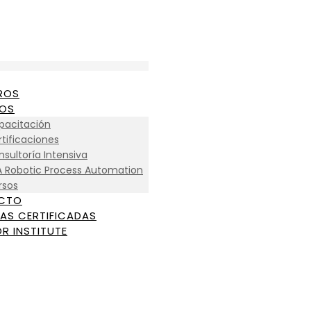
ROS
IOS
pacitación
tificaciones
sultoría Intensiva
A Robotic Process Automation
rsos
CTO
AS CERTIFICADAS
R INSTITUTE