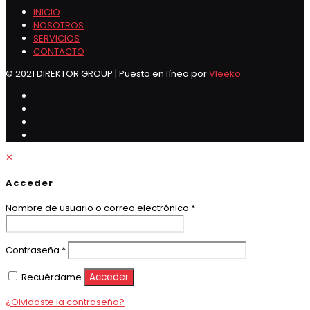
INICIO
NOSOTROS
SERVICIOS
CONTACTO
© 2021 DIREKTOR GROUP | Puesto en línea por
Vleeko
✕
Acceder
Obligatorio
Nombre de usuario o correo electrónico
*
Obligatorio
Contraseña
*
Recuérdame
Acceder
¿Olvidaste la contraseña?