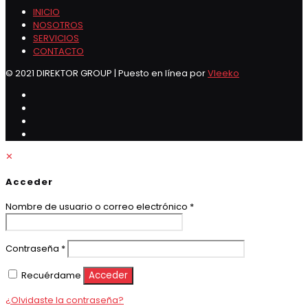
INICIO
NOSOTROS
SERVICIOS
CONTACTO
© 2021 DIREKTOR GROUP | Puesto en línea por
Vleeko
✕
Acceder
Obligatorio
Nombre de usuario o correo electrónico
*
Obligatorio
Contraseña
*
Recuérdame
Acceder
¿Olvidaste la contraseña?