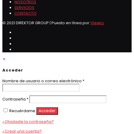
NOSOTROS
SERVICIOS
CONTACTO
© 2021 DIREKTOR GROUP | Puesto en línea por
Vleeko
✕
Acceder
Obligatorio
Nombre de usuario o correo electrónico
*
Obligatorio
Contraseña
*
Recuérdame
Acceder
¿Olvidaste la contraseña?
¿Crear una cuenta?