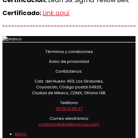
Certificación:
Lean Six Sigma Yellow Belt
Certificado:
Link aquí
Términos y condiciones
Aviso de privacidad
Contáctenos:
Calz. del Hueso 453, Los Girasoles,
Coyoacán, Código postal 04920,
Ciudad de México, CDMX, Oficina 14B.
Teléfono
55 50 01 98 07
Correo electrónico
contacto@direktorgroup.com
INICIO