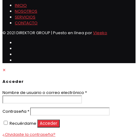
INICIO
NOSOTROS
SERVICIOS
CONTACTO
© 2021 DIREKTOR GROUP | Puesto en línea por
Vleeko
✕
Acceder
Obligatorio
Nombre de usuario o correo electrónico
*
Obligatorio
Contraseña
*
Recuérdame
Acceder
¿Olvidaste la contraseña?