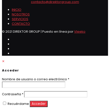
contacto@direktorgroup.com
INICIO
NOSOTROS
SERVICIOS
CONTACTO
© 2021 DIREKTOR GROUP | Puesto en línea por
Vleeko
✕
Acceder
Obligatorio
Nombre de usuario o correo electrónico
*
Obligatorio
Contraseña
*
Recuérdame
Acceder