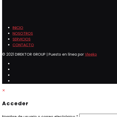
INICIO
NOSOTROS
SERVICIOS
CONTACTO
© 2021 DIREKTOR GROUP | Puesto en línea por
Vleeko
✕
Acceder
Obligatorio
Nombre de usuario o correo electrónico
*