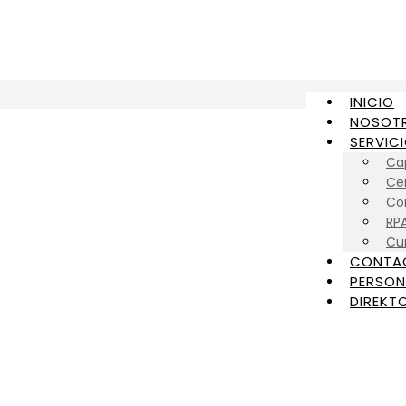
INICIO
NOSOT
SERVIC
Ca
Cer
Con
RP
Cu
CONTA
PERSON
DIREKTO