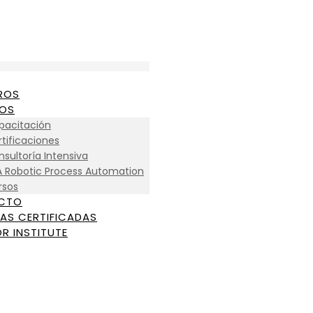
ROS
IOS
pacitación
tificaciones
sultoría Intensiva
A Robotic Process Automation
rsos
CTO
AS CERTIFICADAS
R INSTITUTE