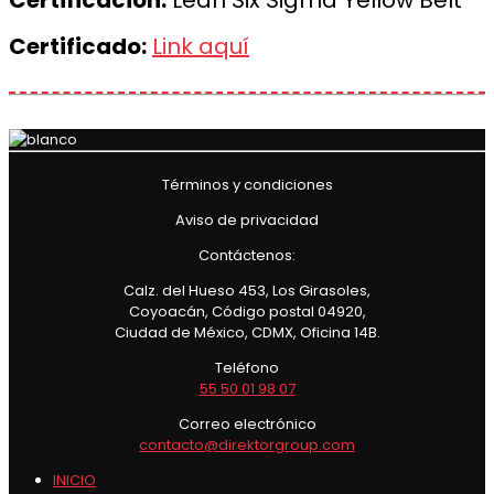
Certificación:
Lean Six Sigma Yellow Belt
Certificado:
Link aquí
Términos y condiciones
Aviso de privacidad
Contáctenos:
Calz. del Hueso 453, Los Girasoles,
Coyoacán, Código postal 04920,
Ciudad de México, CDMX, Oficina 14B.
Teléfono
55 50 01 98 07
Correo electrónico
contacto@direktorgroup.com
INICIO