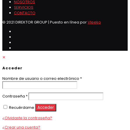
NOSOTROS
SERVICIOS
CONTACTO
© 2021 DIREKTOR GROUP | Puesto en línea por
Vleeko
✕
Acceder
Obligatorio
Nombre de usuario o correo electrónico
*
Obligatorio
Contraseña
*
Recuérdame
Acceder
¿Olvidaste la contraseña?
¿Crear una cuenta?