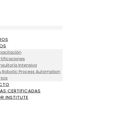
ROS
IOS
pacitación
tificaciones
sultoría Intensiva
A Robotic Process Automation
rsos
CTO
AS CERTIFICADAS
R INSTITUTE