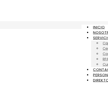
INICIO
NOSOT
SERVIC
Ca
Cer
Con
RP
Cu
CONTA
PERSON
DIREKTO