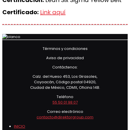
Certificación:
Lean Six Sigma Yellow Belt
Certificado:
Link aquí
Términos y condiciones
Aviso de privacidad
Contáctenos:
Calz. del Hueso 453, Los Girasoles,
Coyoacán, Código postal 04920,
Ciudad de México, CDMX, Oficina 14B.
Teléfono
55 50 01 98 07
Correo electrónico
contacto@direktorgroup.com
INICIO