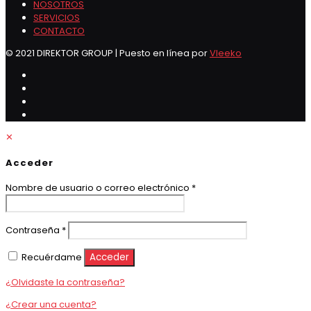
NOSOTROS
SERVICIOS
CONTACTO
© 2021 DIREKTOR GROUP | Puesto en línea por
Vleeko
✕
Acceder
Obligatorio
Nombre de usuario o correo electrónico
*
Obligatorio
Contraseña
*
Recuérdame
Acceder
¿Olvidaste la contraseña?
¿Crear una cuenta?