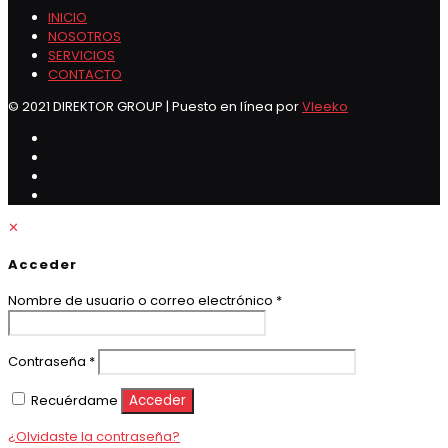
INICIO
NOSOTROS
SERVICIOS
CONTACTO
© 2021 DIREKTOR GROUP | Puesto en línea por
Vleeko
✕
Acceder
Obligatorio
Nombre de usuario o correo electrónico
*
Obligatorio
Contraseña
*
Recuérdame
Acceder
¿Olvidaste la contraseña?