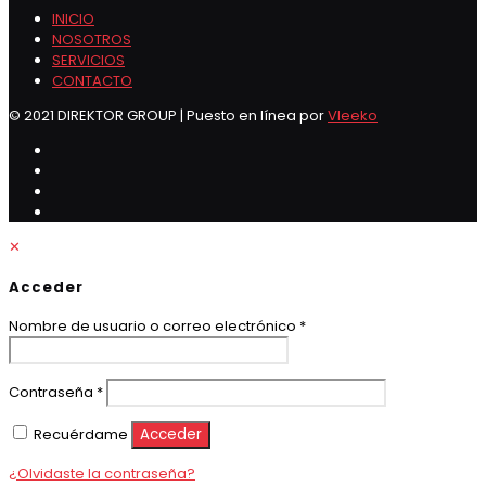
INICIO
NOSOTROS
SERVICIOS
CONTACTO
© 2021 DIREKTOR GROUP | Puesto en línea por
Vleeko
✕
Acceder
Obligatorio
Nombre de usuario o correo electrónico
*
Obligatorio
Contraseña
*
Recuérdame
Acceder
¿Olvidaste la contraseña?