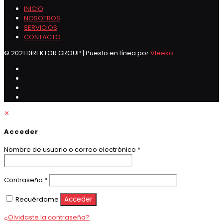
INICIO
NOSOTROS
SERVICIOS
CONTACTO
© 2021 DIREKTOR GROUP | Puesto en línea por
Vleeko
✕
Acceder
Obligatorio
Nombre de usuario o correo electrónico
*
Obligatorio
Contraseña
*
Recuérdame
Acceder
¿Olvidaste la contraseña?