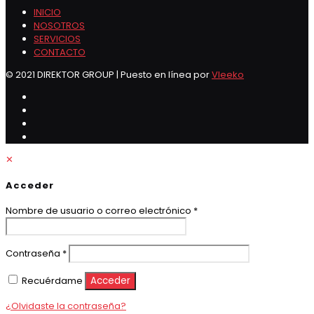
INICIO
NOSOTROS
SERVICIOS
CONTACTO
© 2021 DIREKTOR GROUP | Puesto en línea por
Vleeko
✕
Acceder
Obligatorio
Nombre de usuario o correo electrónico
*
Obligatorio
Contraseña
*
Recuérdame
Acceder
¿Olvidaste la contraseña?