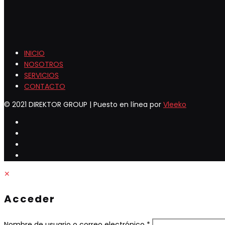
INICIO
NOSOTROS
SERVICIOS
CONTACTO
© 2021 DIREKTOR GROUP | Puesto en línea por
Vleeko
✕
Acceder
Obligatorio
Nombre de usuario o correo electrónico
*