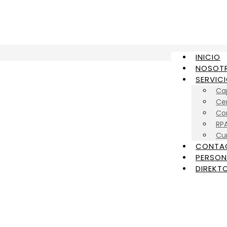
INICIO
NOSOT
SERVIC
Ca
Cer
Con
RP
Cu
CONTA
PERSON
DIREKTO