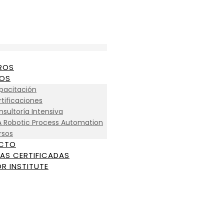
ROS
IOS
pacitación
tificaciones
sultoría Intensiva
A Robotic Process Automation
rsos
CTO
AS CERTIFICADAS
R INSTITUTE