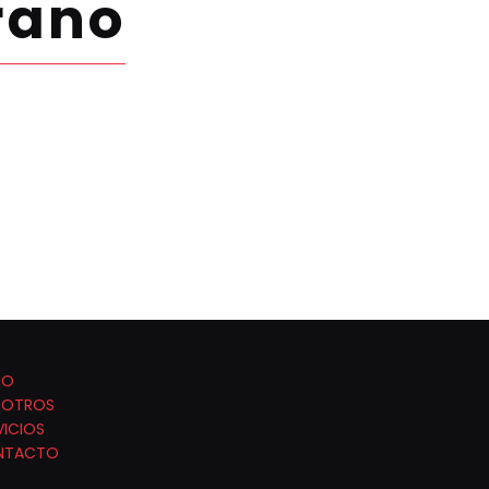
rano
IO
SOTROS
VICIOS
NTACTO