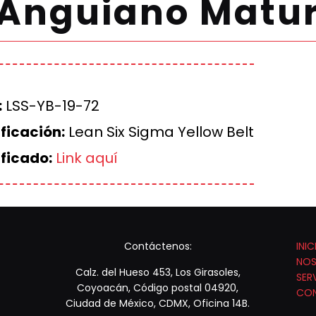
 Anguiano Matu
:
LSS-YB-19-72
ficación:
Lean Six Sigma Yellow Belt
ificado:
Link aquí
Contáctenos:
INIC
NO
Calz. del Hueso 453, Los Girasoles,
SER
Coyoacán, Código postal 04920,
CO
Ciudad de México, CDMX, Oficina 14B.